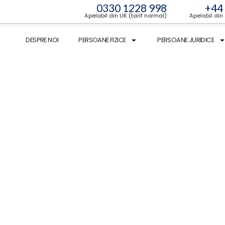
0330 1228 998
+44
Apelabil din UK (tarif normal)
Apelabil din
DESPRE NOI
PERSOANE FIZICE
PERSOANE JURIDICE