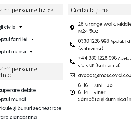
icii persoane fizice
Contactați-ne
28 Grange Walk, Middl
gii civile
M24 5QZ
ptul familiei
0330 1228 998
Apelabil d
(tarif normal)
ptul muncii
+44 330 1228 998
Apelab
afara UK (tarif normal)
vicii persoane
dice
avocat@moscovici.co.
8-16 – Luni – Joi
cuperare debite
8-14 – Vineri
ptul muncii
Sâmbăta și duminica în
icule și bunuri sechestrate
rare clandestină