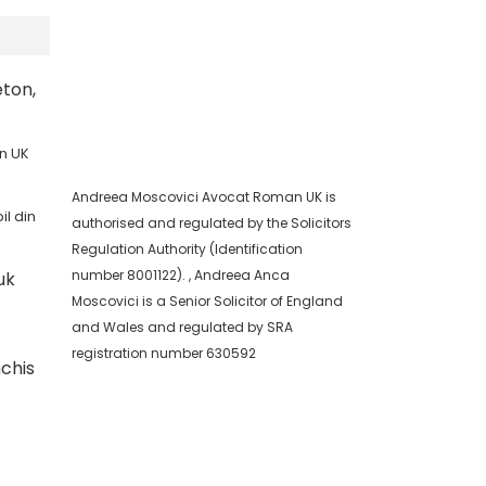
eton,
in UK
Andreea Moscovici Avocat Roman UK is
il din
authorised and regulated by the Solicitors
Regulation Authority (Identification
number 8001122). , Andreea Anca
uk
Moscovici is a Senior Solicitor of England
and Wales and regulated by SRA
registration number 630592
chis