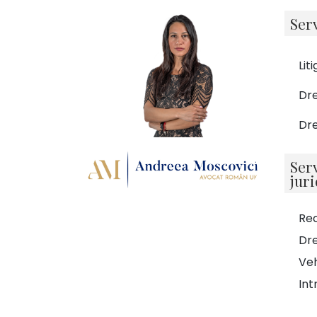
Serv
Liti
Dre
Dre
Ser
juri
Re
Dre
Veh
Int