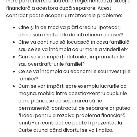
între parteneri sau soți care reglementează situația
financiară a acestora după separare. Acest
contract poate acoperi următoarele probleme:
Cine și în ce mod va plăti creditul ipotecar,
chiria sau cheltuielile de întreținere a casei?
Cine va continua să locuiască în casa familială
sau ce se va întâmpla ca urmare a vinderii ei?
Cum se vor împărții datoriile , împrumuturile
sau overdraft-urile familiei?
Ce se va întâmpla cu economiile sau investițiile
familiei?
Cum se vor împărți spre exemplu lucrurile ca
mașina, mobila între aceștia?Pentru cuplurile
care plănuiesc ca separarea să fie
permanentă, contractul de separare ar putea
fi ideal pentru a rezolva problema financiară
printr-un contract ce poate fi prezentat la
Curte atunci când divorțul se va finaliza.