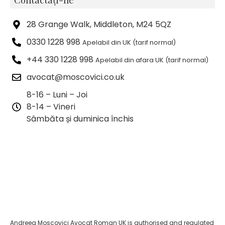
28 Grange Walk, Middleton, M24 5QZ
0330 1228 998
Apelabil din UK (tarif normal)
+44 330 1228 998
Apelabil din afara UK (tarif normal)
avocat@moscovici.co.uk
8-16 – Luni – Joi
8-14 – Vineri
Sâmbăta și duminica închis
Andreea Moscovici Avocat Roman UK is authorised and regulated