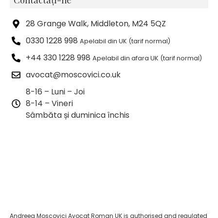
28 Grange Walk, Middleton, M24 5QZ
0330 1228 998
Apelabil din UK (tarif normal)
+44 330 1228 998
Apelabil din afara UK (tarif normal)
avocat@moscovici.co.uk
8-16 – Luni – Joi
8-14 – Vineri
Sâmbăta și duminica închis
Andreea Moscovici Avocat Roman UK is authorised and regulated