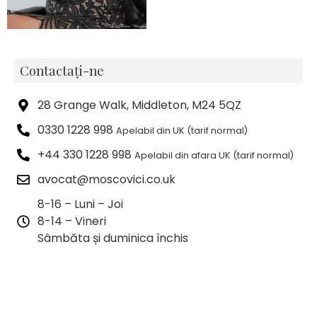
Contactați-ne
28 Grange Walk, Middleton, M24 5QZ
0330 1228 998
Apelabil din UK (tarif normal)
+44 330 1228 998
Apelabil din afara UK (tarif normal)
avocat@moscovici.co.uk
8-16 – Luni – Joi
8-14 – Vineri
Sâmbăta și duminica închis