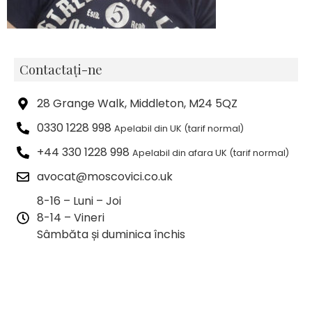
Contactați-ne
28 Grange Walk, Middleton, M24 5QZ
0330 1228 998
Apelabil din UK (tarif normal)
+44 330 1228 998
Apelabil din afara UK (tarif normal)
avocat@moscovici.co.uk
8-16 – Luni – Joi
8-14 – Vineri
Sâmbăta și duminica închis