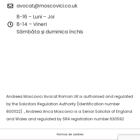
avocat@moscovici.co.uk
8-16 – Luni – Joi
8-14 – Vineri
Sâmbăta și duminica închis
Andreea Moscovici Avocat Roman UK is authorised and regulated
by the Solicitors Regulation Authority (Identification number
8001122). , Andreea Anca Moscovici is a Senior Solicitor of England
and Wales and regulated by SRA registration number 630592
Politica de cookies