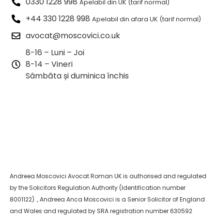
0330 1228 998
Apelabil din UK (tarif normal)
+44 330 1228 998
Apelabil din afara UK (tarif normal)
avocat@moscovici.co.uk
8-16 – Luni – Joi
8-14 – Vineri
Sâmbăta și duminica închis
Andreea Moscovici Avocat Roman UK is authorised and regulated
by the Solicitors Regulation Authority (Identification number
8001122). , Andreea Anca Moscovici is a Senior Solicitor of England
and Wales and regulated by SRA registration number 630592